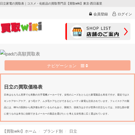
日立家電の買取表｜コスメ・化粧品の買取専門店【買取wiki】東京-西日暮里
会員登録
ログイン
ナビゲーション
日立の買取価格表
日本はもちろん世界でも有数の大手電機メーカーです。女性のニーズをとらえた家電製品も有名ですが、最近ではス
キンケアやヘアケア、まつ毛ケア、ムダ毛ケアなどができるビューティ家電も注目されています。フェイスケアの製
品には、88％の医師から高評価を得ているものもあり、開発力、技術力はさすが世界の日立ならでは。大切な肌や髪
に使うものは本当に信頼できるメーカーの製品を選びたいと考える女性達に広く選ばれています。
【買取wiki】ホーム
ブランド別
日立