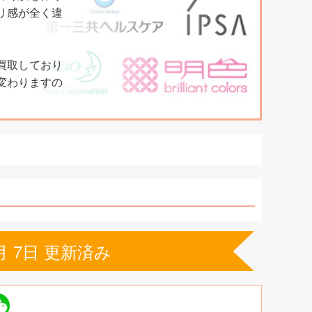
リ感が全く違
買取しており
変わりますの
月 7日 更新済み