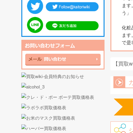
ます
う」
化粧
ます
で是
【買取w