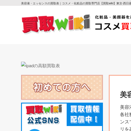
美容液・エッセンスの買取表｜コスメ・化粧品の買取専門店【買取wiki】東京-西日
美
美容
各社
ンス
リを