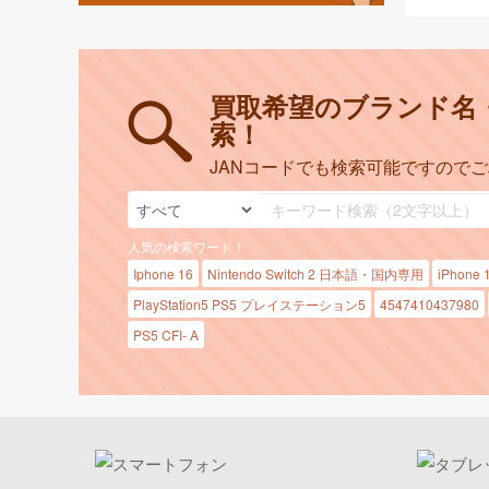
買取希望のブランド名
索！
JANコードでも検索可能ですので
人気の検索ワード！
Iphone 16
Nintendo Switch 2 日本語・国内専用
iPhone 
PlayStation5 PS5 プレイステーション5
4547410437980
PS5 CFI- A