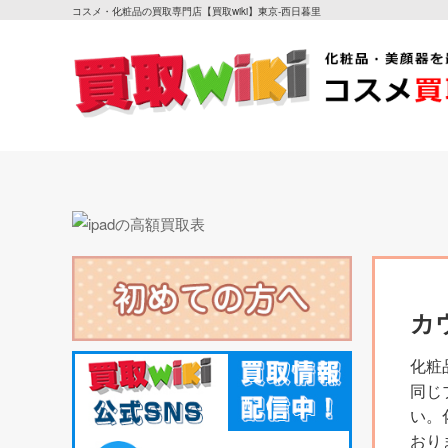
コスメ・化粧品の買取専門店【買取wiki】東京-西日暮里
カ
化粧
同じ
い。
おり