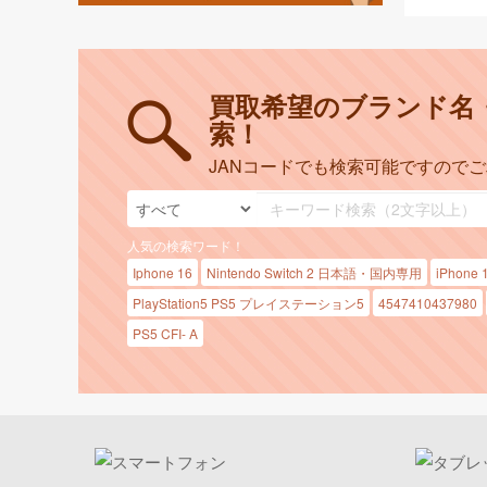
買取希望のブランド名
索！
JANコードでも検索可能ですので
人気の検索ワード！
Iphone 16
Nintendo Switch 2 日本語・国内専用
iPhone 
PlayStation5 PS5 プレイステーション5
4547410437980
PS5 CFI- A