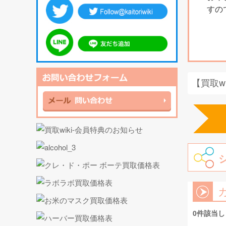
すの
【買取w
0件該当