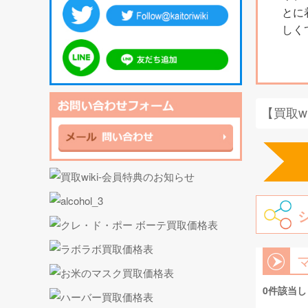
とに
しく
【買取w
0件該当