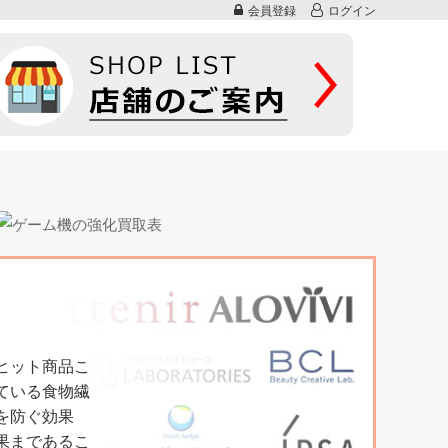
会員登録
ログイン
ヒット商品こ
ている食物繊
を防ぐ効果
果まであるこ