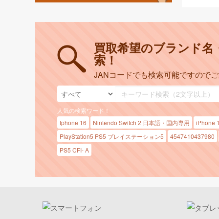
買取希望のブランド名
索！
JANコードでも検索可能ですので
人気の検索ワード！
Iphone 16
Nintendo Switch 2 日本語・国内専用
iPhone 
PlayStation5 PS5 プレイステーション5
4547410437980
PS5 CFI- A