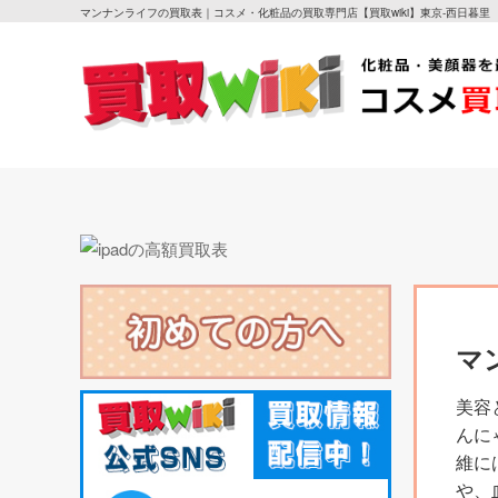
マンナンライフの買取表｜コスメ・化粧品の買取専門店【買取wiki】東京-西日暮里
マ
美容
んに
維に
や、