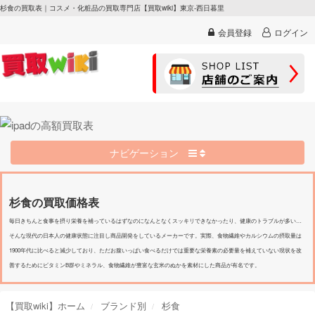
杉食の買取表｜コスメ・化粧品の買取専門店【買取wiki】東京-西日暮里
会員登録
ログイン
ナビゲーション
杉食の買取価格表
毎日きちんと食事を摂り栄養を補っているはずなのになんとなくスッキリできなかったり、健康のトラブルが多い…
そんな現代の日本人の健康状態に注目し商品開発をしているメーカーです。実際、食物繊維やカルシウムの摂取量は
1900年代に比べると減少しており、ただお腹いっぱい食べるだけでは重要な栄養素の必要量を補えていない現状を改
善するためにビタミンB群やミネラル、食物繊維が豊富な玄米のぬかを素材にした商品が有名です。
【買取wiki】ホーム
ブランド別
杉食