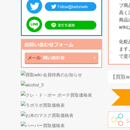
プ商
高く
商品
wi
化粧
ます
で是
【買取w