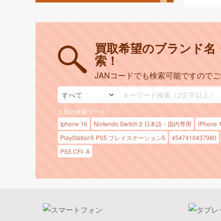
買取希望のブランド名
索！
JANコードでも検索可能ですので
人気の検索ワード！
Iphone 16
Nintendo Switch 2 日本語・国内専用
iPhone 
PlayStation5 PS5 プレイステーション5
4547410437980
PS5 CFI- A