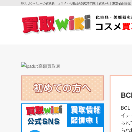
BCL カンパニーの買取表｜コスメ・化粧品の買取専門店【買取wiki】東京-西日暮里
B
BC
イテ
られ
らわ