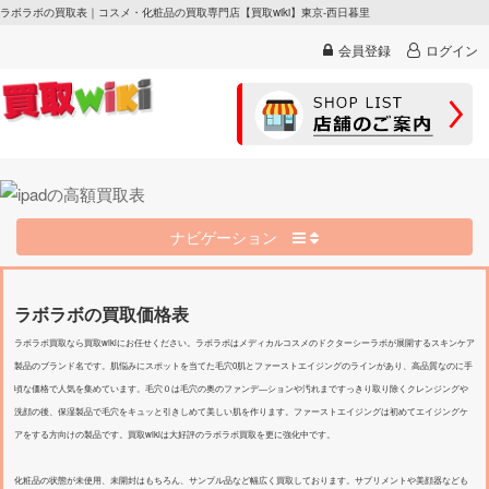
ラボラボの買取表｜コスメ・化粧品の買取専門店【買取wiki】東京-西日暮里
会員登録
ログイン
ナビゲーション
ラボラボの買取価格表
ラボラボ買取なら買取wikiにお任せください。ラボラボはメディカルコスメのドクターシーラボが展開するスキンケア
製品のブランド名です。肌悩みにスポットを当てた毛穴0肌とファーストエイジングのラインがあり、高品質なのに手
頃な価格で人気を集めています。毛穴０は毛穴の奥のファンデ―ションや汚れまですっきり取り除くクレンジングや
洗顔の後、保湿製品で毛穴をキュッと引きしめて美しい肌を作ります。ファーストエイジングは初めてエイジングケ
アをする方向けの製品です。買取wikiは大好評のラボラボ買取を更に強化中です。
化粧品の状態が未使用、未開封はもちろん、サンプル品など幅広く買取しております。サプリメントや美顔器なども