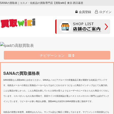
SANAの買取表｜コスメ・化粧品の買取専門店【買取wiki】東京-西日暮里
会員登録
ログイン
ナビゲーション
SANAの買取価格表
SANA買取なら買取wikiにお任せください。SANAはノエビアグループの常盤薬品工業が展開する化粧品ブランドで
す。化粧品メーカーの視点と医薬品メーカーならではのこだわりが１つになった商品ラインナップはとても魅力的。
こんな製品が欲しかった、こんな商品を探していたと女性が思うようなユーザーのニーズをとらえた商品づくりをし
ています。コスパがいいもの人気の理由で、美容サイトや美容雑誌が選ぶベストコスメのコスパ部門には必ずランク
インしています。リピーターが多い商品も多数。買取wikiは大好評のSANA買取を更に強化中です。
化粧品の状態が未使用、未開封はもちろん、サンプル品など幅広く買取しております。サプリメントや美顔器なども